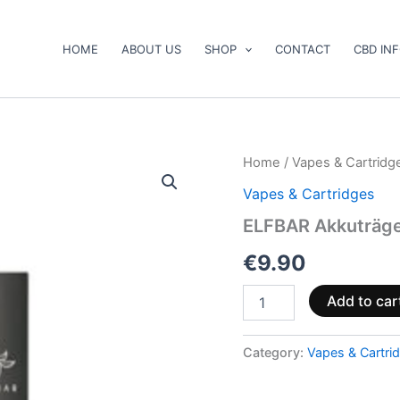
HOME
ABOUT US
SHOP
CONTACT
CBD IN
ELFBAR
Home
/
Vapes & Cartridg
Akkuträger
Vapes & Cartridges
für
SHEESH
ELFBAR Akkuträge
Pods
quantity
€
9.90
Add to car
Category:
Vapes & Cartri