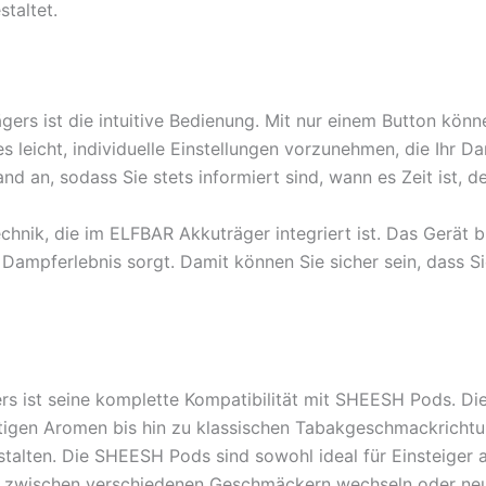
staltet.
rs ist die intuitive Bedienung. Mit nur einem Button könne
leicht, individuelle Einstellungen vorzunehmen, die Ihr Dam
and an, sodass Sie stets informiert sind, wann es Zeit ist, 
technik, die im ELFBAR Akkuträger integriert ist. Das Gerät
 Dampferlebnis sorgt. Damit können Sie sicher sein, dass S
s ist seine komplette Kompatibilität mit SHEESH Pods. Die
igen Aromen bis hin zu klassischen Tabakgeschmackrichtunge
alten. Die SHEESH Pods sind sowohl ideal für Einsteiger 
h zwischen verschiedenen Geschmäckern wechseln oder ne