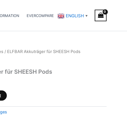
ENGLISH
FORMATION
EVERCOMPARE
▼
es
/ ELFBAR Akkuträger für SHEESH Pods
r für SHEESH Pods
t
dges